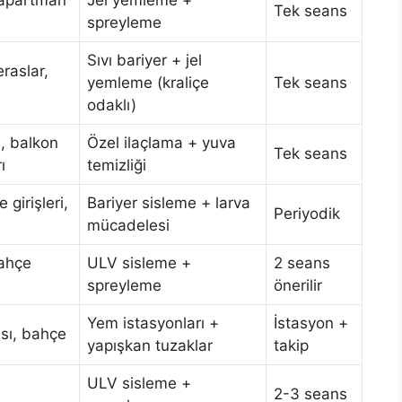
 apartman
Jel yemleme +
Tek seans
spreyleme
Sıvı bariyer + jel
eraslar,
yemleme (kraliçe
Tek seans
odaklı)
ı, balkon
Özel ilaçlama + yuva
Tek seans
ı
temizliği
 girişleri,
Bariyer sisleme + larva
Periyodik
mücadelesi
bahçe
ULV sisleme +
2 seans
spreyleme
önerilir
Yem istasyonları +
İstasyon +
sı, bahçe
yapışkan tuzaklar
takip
ULV sisleme +
2-3 seans