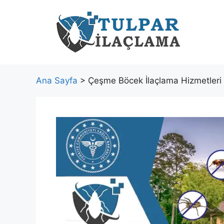
İçeriğe
atla
Ana Sayfa
> Çeşme Böcek İlaçlama Hizmetleri