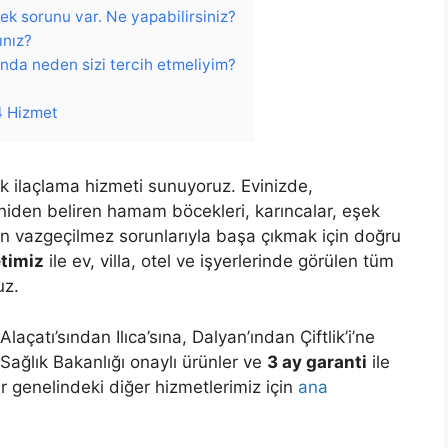
nek sorunu var. Ne yapabilirsiniz?
ınız?
ında neden sizi tercih etmeliyim?
4 Hizmet
k ilaçlama hizmeti sunuyoruz. Evinizde,
 aniden beliren hamam böcekleri, karıncalar, eşek
erin vazgeçilmez sorunlarıyla başa çıkmak için doğru
timiz
ile ev, villa, otel ve işyerlerinde görülen tüm
uz.
açatı’sından Ilıca’sına, Dalyan’ından Çiftlik’i’ne
 Sağlık Bakanlığı onaylı ürünler ve
3 ay garanti
ile
r genelindeki diğer hizmetlerimiz için
ana