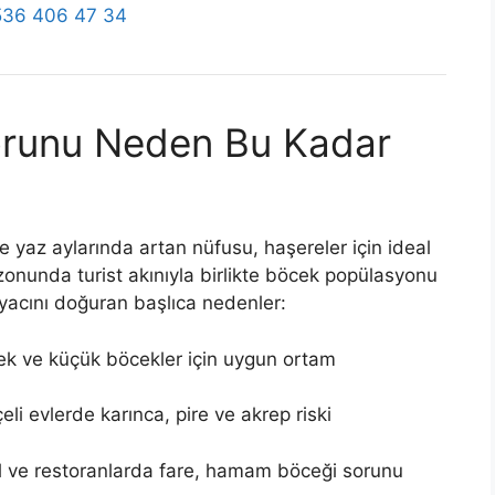
536 406 47 34
runu Neden Bu Kadar
e yaz aylarında artan nüfusu, haşereler için ideal
ezonunda turist akınıyla birlikte böcek popülasyonu
iyacını doğuran başlıca nedenler:
inek ve küçük böcekler için uygun ortam
eli evlerde karınca, pire ve akrep riski
el ve restoranlarda fare, hamam böceği sorunu