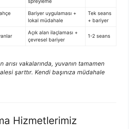
spreyleme
bahçe
Bariyer uygulaması +
Tek seans
lokal müdahale
+ bariyer
Açık alan ilaçlaması +
vanlar
1-2 seans
çevresel bariyer
an arısı vakalarında, yuvanın tamamen
lesi şarttır. Kendi başınıza müdahale
ma Hizmetlerimiz