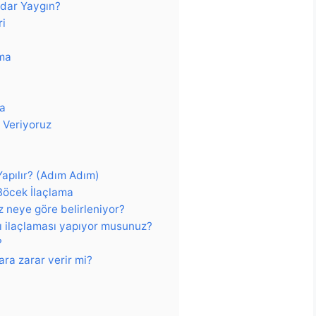
dar Yaygın?
ri
ama
ma
 Veriyoruz
apılır? (Adım Adım)
Böcek İlaçlama
z neye göre belirleniyor?
sı ilaçlaması yapıyor musunuz?
?
ara zarar verir mi?