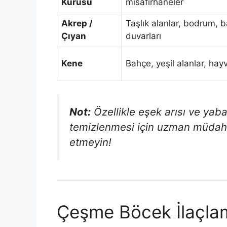
Kurusu
misafirhaneler
Akrep /
Taşlık alanlar, bodrum, 
Çıyan
duvarları
Kene
Bahçe, yeşil alanlar, hay
Not:
Özellikle eşek arısı ve yab
temizlenmesi için uzman müdaha
etmeyin!
Çeşme Böcek İlaçla