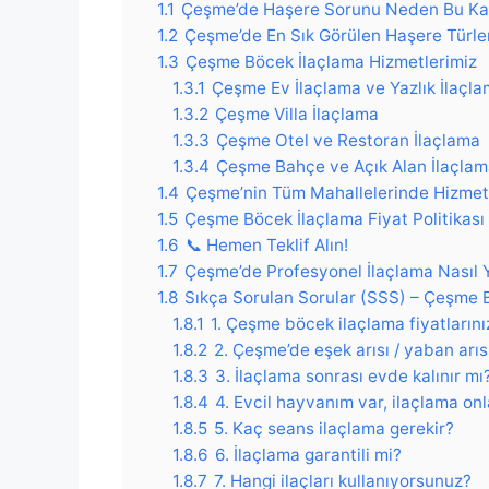
1.1
Çeşme’de Haşere Sorunu Neden Bu Ka
1.2
Çeşme’de En Sık Görülen Haşere Türle
1.3
Çeşme Böcek İlaçlama Hizmetlerimiz
1.3.1
Çeşme Ev İlaçlama ve Yazlık İlaçl
1.3.2
Çeşme Villa İlaçlama
1.3.3
Çeşme Otel ve Restoran İlaçlama
1.3.4
Çeşme Bahçe ve Açık Alan İlaçla
1.4
Çeşme’nin Tüm Mahallelerinde Hizmet
1.5
Çeşme Böcek İlaçlama Fiyat Politikası
1.6
📞 Hemen Teklif Alın!
1.7
Çeşme’de Profesyonel İlaçlama Nasıl Y
1.8
Sıkça Sorulan Sorular (SSS) – Çeşme 
1.8.1
1. Çeşme böcek ilaçlama fiyatlarını
1.8.2
2. Çeşme’de eşek arısı / yaban arı
1.8.3
3. İlaçlama sonrası evde kalınır mı
1.8.4
4. Evcil hayvanım var, ilaçlama onl
1.8.5
5. Kaç seans ilaçlama gerekir?
1.8.6
6. İlaçlama garantili mi?
1.8.7
7. Hangi ilaçları kullanıyorsunuz?