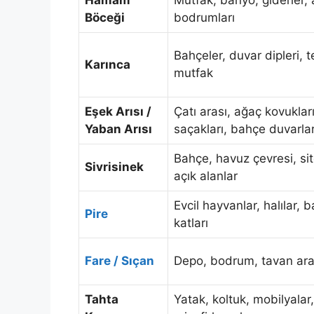
Hamam
Mutfak, banyo, giderler,
Böceği
bodrumları
Bahçeler, duvar dipleri, t
Karınca
mutfak
Eşek Arısı /
Çatı arası, ağaç kovuklar
Yaban Arısı
saçakları, bahçe duvarlar
Bahçe, havuz çevresi, site
Sivrisinek
açık alanlar
Evcil hayvanlar, halılar, 
Pire
katları
Fare / Sıçan
Depo, bodrum, tavan ara
Tahta
Yatak, koltuk, mobilyalar,