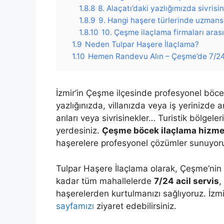
1.8.8
8. Alaçatı’daki yazlığımızda sivrisi
1.8.9
9. Hangi haşere türlerinde uzmans
1.8.10
10. Çeşme ilaçlama firmaları aras
1.9
Neden Tulpar Haşere İlaçlama?
1.10
Hemen Randevu Alın – Çeşme’de 7/2
İzmir’in Çeşme ilçesinde profesyonel böce
yazlığınızda, villanızda veya iş yerinizde
arıları veya sivrisinekler… Turistik bölgel
yerdesiniz.
Çeşme böcek ilaçlama hizme
haşerelere profesyonel çözümler sunuyor
Tulpar Haşere İlaçlama olarak, Çeşme’nin Al
kadar tüm mahallelerde
7/24 acil servis
,
haşerelerden kurtulmanızı sağlıyoruz. İzmi
sayfamızı
ziyaret edebilirsiniz.