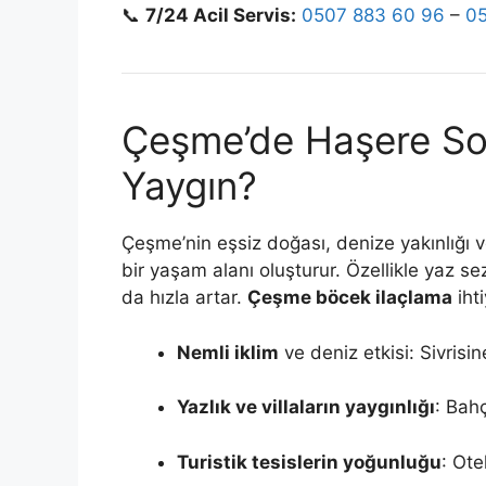
📞
7/24 Acil Servis:
0507 883 60 96
–
0
Çeşme’de Haşere So
Yaygın?
Çeşme’nin eşsiz doğası, denize yakınlığı v
bir yaşam alanı oluşturur. Özellikle yaz s
da hızla artar.
Çeşme böcek ilaçlama
iht
Nemli iklim
ve deniz etkisi: Sivris
Yazlık ve villaların yaygınlığı
: Bahç
Turistik tesislerin yoğunluğu
: Ot