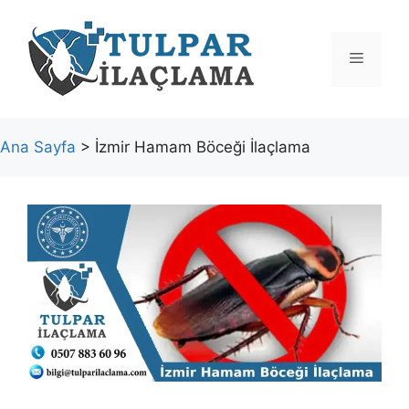
İçeriğe
atla
Menü
Ana Sayfa
> İzmir Hamam Böceği İlaçlama