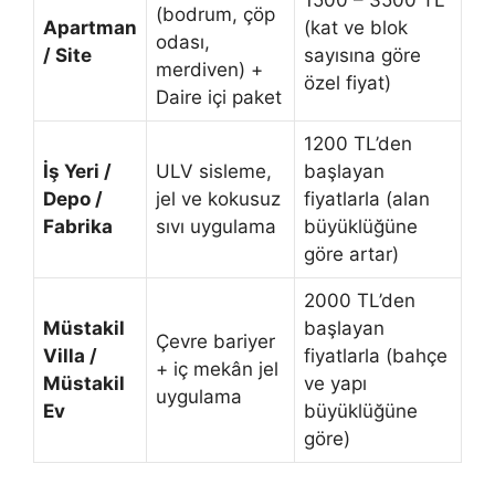
1500 – 3500 TL
(bodrum, çöp
Apartman
(kat ve blok
odası,
/ Site
sayısına göre
merdiven) +
özel fiyat)
Daire içi paket
1200 TL’den
İş Yeri /
ULV sisleme,
başlayan
Depo /
jel ve kokusuz
fiyatlarla (alan
Fabrika
sıvı uygulama
büyüklüğüne
göre artar)
2000 TL’den
Müstakil
başlayan
Çevre bariyer
Villa /
fiyatlarla (bahçe
+ iç mekân jel
Müstakil
ve yapı
uygulama
Ev
büyüklüğüne
göre)