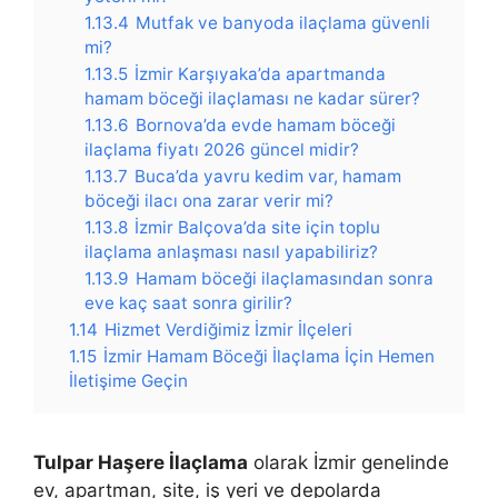
1.13.4
Mutfak ve banyoda ilaçlama güvenli
mi?
1.13.5
İzmir Karşıyaka’da apartmanda
hamam böceği ilaçlaması ne kadar sürer?
1.13.6
Bornova’da evde hamam böceği
ilaçlama fiyatı 2026 güncel midir?
1.13.7
Buca’da yavru kedim var, hamam
böceği ilacı ona zarar verir mi?
1.13.8
İzmir Balçova’da site için toplu
ilaçlama anlaşması nasıl yapabiliriz?
1.13.9
Hamam böceği ilaçlamasından sonra
eve kaç saat sonra girilir?
1.14
Hizmet Verdiğimiz İzmir İlçeleri
1.15
İzmir Hamam Böceği İlaçlama İçin Hemen
İletişime Geçin
Tulpar Haşere İlaçlama
olarak İzmir genelinde
ev, apartman, site, iş yeri ve depolarda