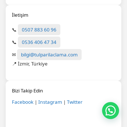
İletişim
📞
0507 883 60 96
📞
0536 406 47 34
✉
bilgi@tulparilaclama.com
📍 İzmir, Türkiye
Bizi Takip Edin
Facebook
|
Instagram
|
Twitter