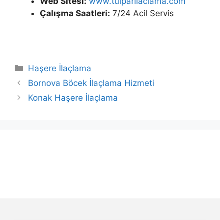
Web Sitesi:
www.tulparilaclama.com
Çalışma Saatleri:
7/24 Acil Servis
Kategoriler
Haşere İlaçlama
Bornova Böcek İlaçlama Hizmeti
Konak Haşere İlaçlama