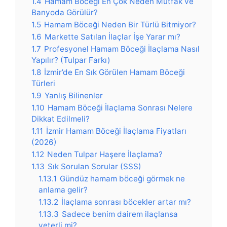
1.4
Hamam Böceği En Çok Neden Mutfak ve
Banyoda Görülür?
1.5
Hamam Böceği Neden Bir Türlü Bitmiyor?
1.6
Markette Satılan İlaçlar İşe Yarar mı?
1.7
Profesyonel Hamam Böceği İlaçlama Nasıl
Yapılır? (Tulpar Farkı)
1.8
İzmir’de En Sık Görülen Hamam Böceği
Türleri
1.9
Yanlış Bilinenler
1.10
Hamam Böceği İlaçlama Sonrası Nelere
Dikkat Edilmeli?
1.11
İzmir Hamam Böceği İlaçlama Fiyatları
(2026)
1.12
Neden Tulpar Haşere İlaçlama?
1.13
Sık Sorulan Sorular (SSS)
1.13.1
Gündüz hamam böceği görmek ne
anlama gelir?
1.13.2
İlaçlama sonrası böcekler artar mı?
1.13.3
Sadece benim dairem ilaçlansa
yeterli mi?