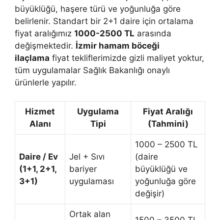
büyüklüğü, haşere türü ve yoğunluğa göre
belirlenir. Standart bir 2+1 daire için ortalama
fiyat aralığımız
1000-2500 TL
arasında
değişmektedir.
İzmir hamam böceği
ilaçlama
fiyat tekliflerimizde gizli maliyet yoktur,
tüm uygulamalar Sağlık Bakanlığı onaylı
ürünlerle yapılır.
Hizmet
Uygulama
Fiyat Aralığı
Alanı
Tipi
(Tahmini)
1000 – 2500 TL
Daire / Ev
Jel + Sıvı
(daire
(1+1, 2+1,
bariyer
büyüklüğü ve
3+1)
uygulaması
yoğunluğa göre
değişir)
Ortak alan