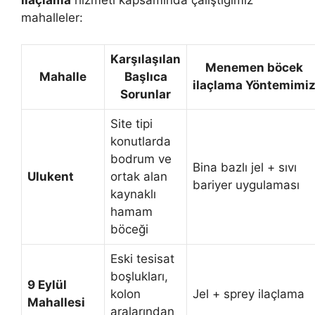
mahalleler:
Karşılaşılan
Menemen böcek
Mahalle
Başlıca
ilaçlama
Yöntemimi
Sorunlar
Site tipi
konutlarda
bodrum ve
Bina bazlı jel + sıvı
Ulukent
ortak alan
bariyer uygulaması
kaynaklı
hamam
böceği
Eski tesisat
boşlukları,
9 Eylül
kolon
Jel + sprey ilaçlama
Mahallesi
aralarından