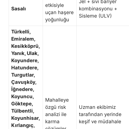
Jel + sıvı bariyer
etkisiyle
Sasalı
kombinasyonu +
uçan haşere
Sisleme (ULV)
yoğunluğu
Türkelli,
Emiralem,
Kesikköprü,
Yanık, Ulak,
Koyundere,
Hatundere,
Turgutlar,
Çavuşköy,
İğnedere,
Koyuncu,
Mahalleye
Göktepe,
özgü risk
Uzman ekibimiz
Tülbentli,
analizi ile
tarafından yerinde
Koyunhisar,
karma
keşif ve müdahale
Kırlangıç,
çözümler