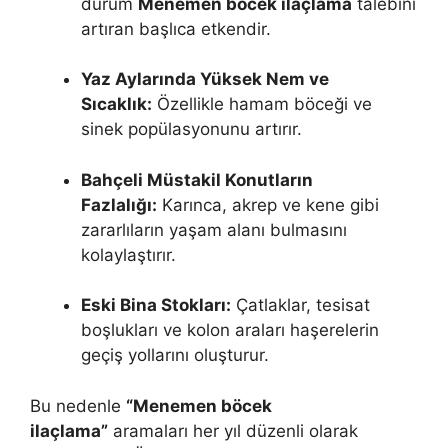
durum
Menemen böcek ilaçlama
talebini
artıran başlıca etkendir.
Yaz Aylarında Yüksek Nem ve
Sıcaklık:
Özellikle hamam böceği ve
sinek popülasyonunu artırır.
Bahçeli Müstakil Konutların
Fazlalığı:
Karınca, akrep ve kene gibi
zararlıların yaşam alanı bulmasını
kolaylaştırır.
Eski Bina Stokları:
Çatlaklar, tesisat
boşlukları ve kolon araları haşerelerin
geçiş yollarını oluşturur.
Bu nedenle
“Menemen böcek
ilaçlama”
aramaları her yıl düzenli olarak