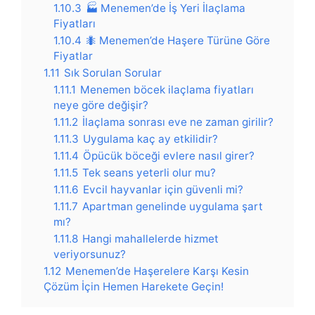
1.10.3
🏭 Menemen’de İş Yeri İlaçlama
Fiyatları
1.10.4
🐜 Menemen’de Haşere Türüne Göre
Fiyatlar
1.11
Sık Sorulan Sorular
1.11.1
Menemen böcek ilaçlama fiyatları
neye göre değişir?
1.11.2
İlaçlama sonrası eve ne zaman girilir?
1.11.3
Uygulama kaç ay etkilidir?
1.11.4
Öpücük böceği evlere nasıl girer?
1.11.5
Tek seans yeterli olur mu?
1.11.6
Evcil hayvanlar için güvenli mi?
1.11.7
Apartman genelinde uygulama şart
mı?
1.11.8
Hangi mahallelerde hizmet
veriyorsunuz?
1.12
Menemen’de Haşerelere Karşı Kesin
Çözüm İçin Hemen Harekete Geçin!