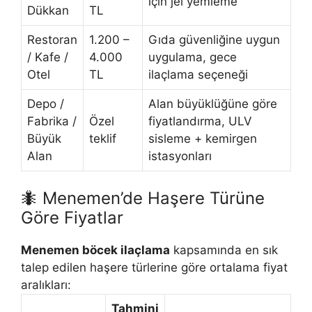
için jel yemleme
Dükkan
TL
Restoran
1.200 –
Gıda güvenliğine uygun
/ Kafe /
4.000
uygulama, gece
Otel
TL
ilaçlama seçeneği
Depo /
Alan büyüklüğüne göre
Fabrika /
Özel
fiyatlandırma, ULV
Büyük
teklif
sisleme + kemirgen
Alan
istasyonları
🐜 Menemen’de Haşere Türüne
Göre Fiyatlar
Menemen böcek ilaçlama
kapsamında en sık
talep edilen haşere türlerine göre ortalama fiyat
aralıkları:
Tahmini