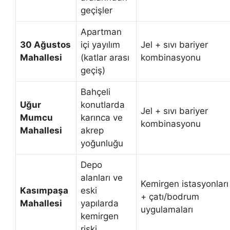
geçişler
Apartman
30 Ağustos
içi yayılım
Jel + sıvı bariyer
Mahallesi
(katlar arası
kombinasyonu
geçiş)
Bahçeli
Uğur
konutlarda
Jel + sıvı bariyer
Mumcu
karınca ve
kombinasyonu
Mahallesi
akrep
yoğunluğu
Depo
alanları ve
Kemirgen istasyonları
Kasımpaşa
eski
+ çatı/bodrum
Mahallesi
yapılarda
uygulamaları
kemirgen
riski