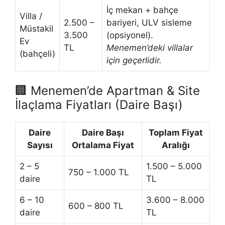
İç mekan + bahçe
Villa /
2.500 –
bariyeri, ULV sisleme
Müstakil
3.500
(opsiyonel).
Ev
TL
Menemen’deki villalar
(bahçeli)
için geçerlidir.
🏢 Menemen’de Apartman & Site
İlaçlama Fiyatları (Daire Başı)
Daire
Daire Başı
Toplam Fiyat
Sayısı
Ortalama Fiyat
Aralığı
2 – 5
1.500 – 5.000
750 – 1.000 TL
daire
TL
6 – 10
3.600 – 8.000
600 – 800 TL
daire
TL