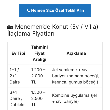
📞 Hemen Size Özel Teklif Alın
🏡 Menemen’de Konut (Ev / Villa)
İlaçlama Fiyatları
Tahmini
Ev Tipi
Fiyat
Açıklama
Aralığı
1+1 /
1.200 –
Jel yemleme + sıvı
2+1
2.000
bariyer (hamam böceği,
Daire
TL
karınca, gümüş böceği)
3+1
1.500 –
Kombine uygulama (jel
Daire /
2.500
+ sıvı bariyer)
Dubleks
TL