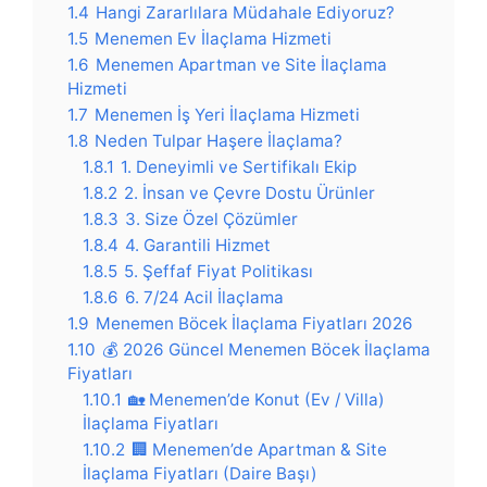
1.4
Hangi Zararlılara Müdahale Ediyoruz?
1.5
Menemen Ev İlaçlama Hizmeti
1.6
Menemen Apartman ve Site İlaçlama
Hizmeti
1.7
Menemen İş Yeri İlaçlama Hizmeti
1.8
Neden Tulpar Haşere İlaçlama?
1.8.1
1. Deneyimli ve Sertifikalı Ekip
1.8.2
2. İnsan ve Çevre Dostu Ürünler
1.8.3
3. Size Özel Çözümler
1.8.4
4. Garantili Hizmet
1.8.5
5. Şeffaf Fiyat Politikası
1.8.6
6. 7/24 Acil İlaçlama
1.9
Menemen Böcek İlaçlama Fiyatları 2026
1.10
💰 2026 Güncel Menemen Böcek İlaçlama
Fiyatları
1.10.1
🏡 Menemen’de Konut (Ev / Villa)
İlaçlama Fiyatları
1.10.2
🏢 Menemen’de Apartman & Site
İlaçlama Fiyatları (Daire Başı)