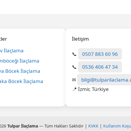
ler
İletişim
Ev İlaçlama
📞
0507 883 60 96
böceği İlaçlama
📞
0536 406 47 34
a Böcek İlaçlama
✉
bilgi@tulparilaclama
aka Böcek İlaçlama
📍 İzmir, Türkiye
026
Tulpar İlaçlama
— Tüm Hakları Saklıdır |
KVKK
|
Kullanım Koşu