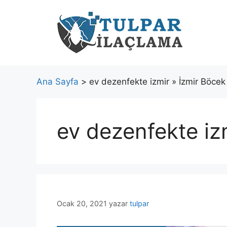
İçeriğe
atla
Ana Sayfa
> ev dezenfekte izmir » İzmir Böcek
ev dezenfekte iz
Ocak 20, 2021
yazar
tulpar