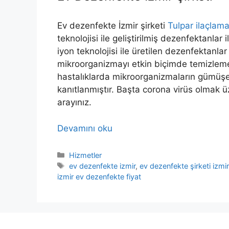
Ev dezenfekte İzmir şirketi
Tulpar ilaçlam
teknolojisi ile geliştirilmiş dezenfektanl
iyon teknolojisi ile üretilen dezenfektanlar 
mikroorganizmayı etkin biçimde temizleme
hastalıklarda mikroorganizmaların gümüşe 
kanıtlanmıştır. Başta corona virüs olmak üz
arayınız.
Devamını oku
Kategoriler
Hizmetler
Etiketler
ev dezenfekte izmir
,
ev dezenfekte şirketi izmir
izmir ev dezenfekte fiyat