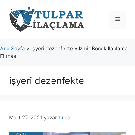
İçeriğe
atla
Menü
Ana Sayfa
> işyeri dezenfekte » İzmir Böcek İlaçlama
Firması
işyeri dezenfekte
Mart 27, 2021
yazar
tulpar