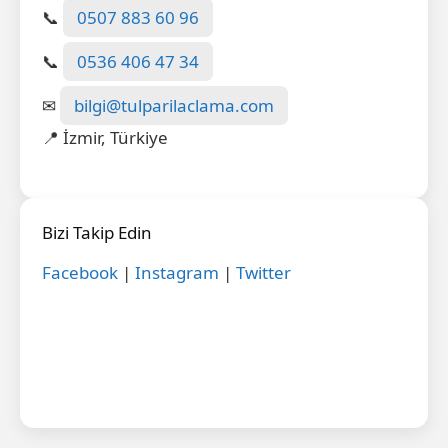
📞
0507 883 60 96
📞
0536 406 47 34
✉
bilgi@tulparilaclama.com
📍 İzmir, Türkiye
Bizi Takip Edin
Facebook
|
Instagram
|
Twitter